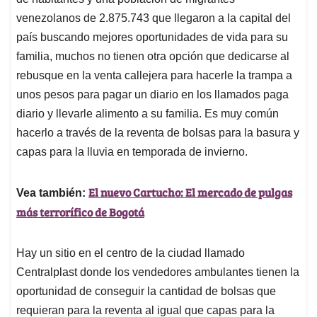
A
o
d
d
p
o
I
s
venezolanos de 2.875.743 que llegaron a la capital del
p
k
n
país buscando mejores oportunidades de vida para su
familia, muchos no tienen otra opción que dedicarse al
rebusque en la venta callejera para hacerle la trampa a
unos pesos para pagar un diario en los llamados paga
diario y llevarle alimento a su familia. Es muy común
hacerlo a través de la reventa de bolsas para la basura y
capas para la lluvia en temporada de invierno.
El nuevo Cartucho: El mercado de pulgas
Vea también:
más terrorífico de Bogotá
Hay un sitio en el centro de la ciudad llamado
Centralplast donde los vendedores ambulantes tienen la
oportunidad de conseguir la cantidad de bolsas que
requieran para la reventa al igual que capas para la