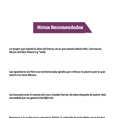
Notas Recomendadas
La mujer que tumbó la lista del Pacto, en la que estaba María Fda. Carrascal,
María del Mar Pizarro y “Lalis
Los opositores de Petro no tuvieron más opción que criticar la puerta por la que
entró a la Casa Blanca
Así encontraron el cuerpo del cura Camilo Torres, 60 años después de haber sido
escondido por un general del Ejército
Regresar a la radio para comentar fútbol, la solución de Iván Mejía para luchar