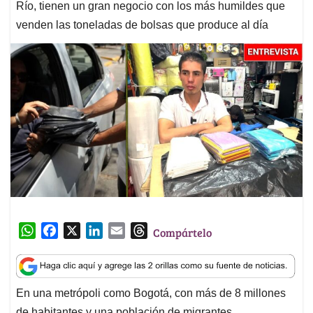
Río, tienen un gran negocio con los más humildes que
venden las toneladas de bolsas que produce al día
W
F
X
L
E
T
Compártelo
h
a
i
m
h
a
c
n
a
r
t
e
k
i
e
En una metrópoli como Bogotá, con más de 8 millones
s
b
e
l
a
de habitantes y una población de migrantes