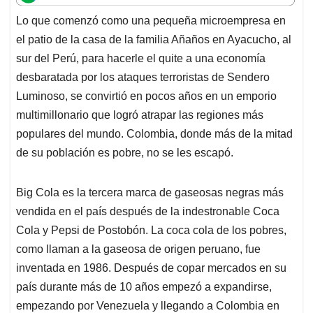
t
e
k
i
e
Lo que comenzó como una pequeña microempresa en
s
b
e
l
a
el patio de la casa de la familia Añaños en Ayacucho, al
A
o
d
d
p
o
I
s
sur del Perú, para hacerle el quite a una economía
p
k
n
desbaratada por los ataques terroristas de Sendero
Luminoso, se convirtió en pocos años en un emporio
multimillonario que logró atrapar las regiones más
populares del mundo. Colombia, donde más de la mitad
de su población es pobre, no se les escapó.
Big Cola es la tercera marca de gaseosas negras más
vendida en el país después de la indestronable Coca
Cola y Pepsi de Postobón. La coca cola de los pobres,
como llaman a la gaseosa de origen peruano, fue
inventada en 1986. Después de copar mercados en su
país durante más de 10 años empezó a expandirse,
empezando por Venezuela y llegando a Colombia en