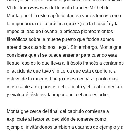
s
b
e
l
a
VI del libro
Ensayos
del filósofo francés Michel de
A
o
d
d
p
o
I
s
Montaigne. En este capítulo plantea varios temas como
p
k
n
la importancia de la práctica (praxis) en la filosofía y la
imposibilidad de llevar a la práctica planteamientos
filosóficos sobre la muerte puesto que “todos somos
aprendices cuando nos llega”. Sin embargo, Montaigne
considera que sí se puede entrenar para cuando esta
llegue, eso es lo que lleva al filósofo francés a contarnos
el accidente que tuvo y lo cerca que esta experiencia
estuvo de la muerte. Luego de eso entra al punto más
interesante a mi parecer del capítulo y el cual comentaré
y evaluaré, éste es, la importancia el autoestudio.
Montaigne cerca del final del capítulo comienza a
explicarle al lector su decisión de tomarse como
ejemplo, invitándonos también a usarnos de ejemplo y a