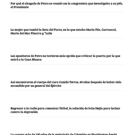
Por qué el abogado de Petro se reunió con la congresista que investigaba a su jefe,
el Presidente
La mujer que tumbó la lista del Pacto, en la que estaba María Fda. Carrascal,
María del Mar Pizarro y “Lalis
Los opositores de Petro no tuvieron más opción que criticar la puerta por la que
entró a la Casa Blanca
Así encontraron el cuerpo del cura Camilo Torres, 60 años después de haber sido
escondido por un general del Ejército
Regresar a la radio para comentar fútbol, la solución de Iván Mejía para luchar
contra la depresión
La casona más de 100 años de la embajada de Colombia en Washington donde