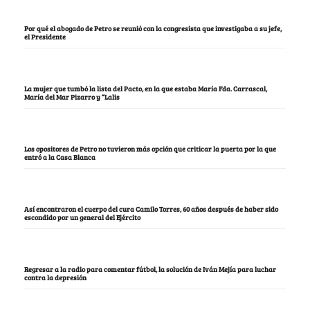
Por qué el abogado de Petro se reunió con la congresista que investigaba a su jefe,
el Presidente
La mujer que tumbó la lista del Pacto, en la que estaba María Fda. Carrascal,
María del Mar Pizarro y “Lalis
Los opositores de Petro no tuvieron más opción que criticar la puerta por la que
entró a la Casa Blanca
Así encontraron el cuerpo del cura Camilo Torres, 60 años después de haber sido
escondido por un general del Ejército
Regresar a la radio para comentar fútbol, la solución de Iván Mejía para luchar
contra la depresión