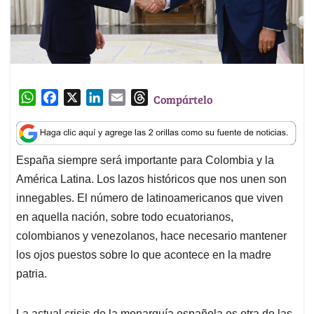
W
F
X
L
E
T
Compártelo
h
a
i
m
h
a
c
n
a
r
t
e
k
i
e
España siempre será importante para Colombia y la
s
b
e
l
a
América Latina. Los lazos históricos que nos unen son
A
o
d
d
p
o
I
s
innegables. El número de latinoamericanos que viven
p
k
n
en aquella nación, sobre todo ecuatorianos,
colombianos y venezolanos, hace necesario mantener
los ojos puestos sobre lo que acontece en la madre
patria.
La actual crisis de la monarquía española es otra de las