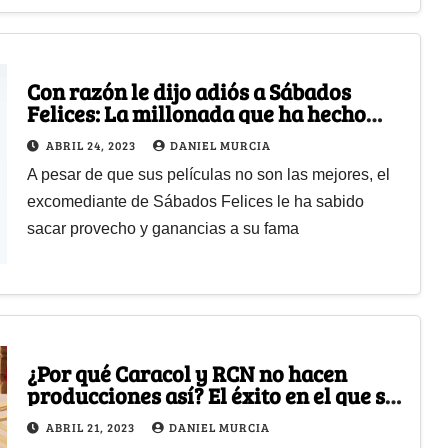
Con razón le dijo adiós a Sábados
Felices: La millonada que ha hecho
Hassam con sus películas
ABRIL 24, 2023
DANIEL MURCIA
A pesar de que sus películas no son las mejores, el
excomediante de Sábados Felices le ha sabido
sacar provecho y ganancias a su fama
¿Por qué Caracol y RCN no hacen
producciones así? El éxito en el que se
convirtió Pálpito
ABRIL 21, 2023
DANIEL MURCIA