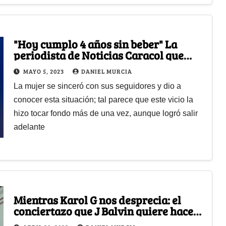
"Hoy cumplo 4 años sin beber" La
periodista de Noticias Caracol que
tuvo problemas con el alcohol
MAYO 5, 2023
DANIEL MURCIA
La mujer se sinceró con sus seguidores y dio a
conocer esta situación; tal parece que este vicio la
hizo tocar fondo más de una vez, aunque logró salir
adelante
Mientras Karol G nos desprecia: el
conciertazo que J Balvin quiere hacer
en el Campín para su regreso