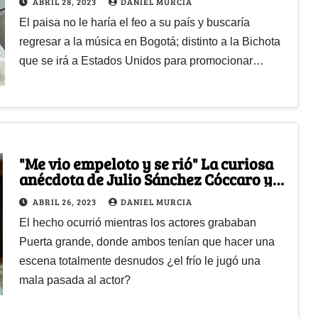
ABRIL 28, 2023
DANIEL MURCIA
El paisa no le haría el feo a su país y buscaría
regresar a la música en Bogotá; distinto a la Bichota
que se irá a Estados Unidos para promocionar…
"Me vio empeloto y se rió" La curiosa
anécdota de Julio Sánchez Cóccaro y
Margarita Rosa de Francisco
ABRIL 26, 2023
DANIEL MURCIA
El hecho ocurrió mientras los actores grababan
Puerta grande, donde ambos tenían que hacer una
escena totalmente desnudos ¿el frío le jugó una
mala pasada al actor?