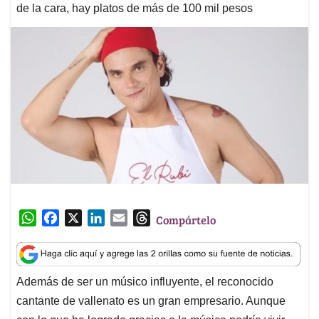
de la cara, hay platos de más de 100 mil pesos
W
F
X
L
E
T
Compártelo
h
a
i
m
h
a
c
n
a
r
t
e
k
i
e
Además de ser un músico influyente, el reconocido
s
b
e
l
a
cantante de vallenato es un gran empresario. Aunque
A
o
d
d