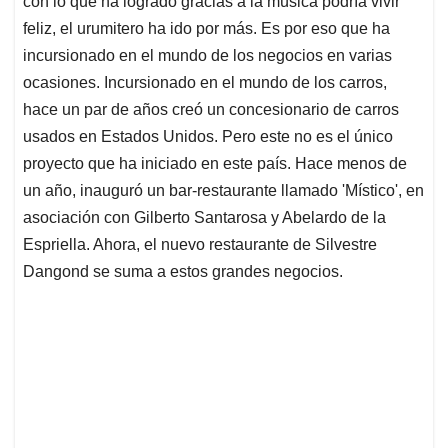
p
o
I
s
con lo que ha logrado gracias a la música podría vivir
p
k
n
feliz, el urumitero ha ido por más. Es por eso que ha
incursionado en el mundo de los negocios en varias
ocasiones. Incursionado en el mundo de los carros,
hace un par de años creó un concesionario de carros
usados en Estados Unidos. Pero este no es el único
proyecto que ha iniciado en este país. Hace menos de
un año, inauguró un bar-restaurante llamado 'Místico', en
asociación con Gilberto Santarosa y Abelardo de la
Espriella. Ahora, el nuevo restaurante de Silvestre
Dangond se suma a estos grandes negocios.