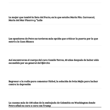
La mujer que tumbó la lista del Pacto, en la que estaba María Fda. Carrascal,
María del Mar Pizarro y “Lalis
Los opositores de Petro no tuvieron más opción que criticar la puerta por la que
entró a la Casa Blanca
Así encontraron el cuerpo del cura Camilo Torres, 60 años después de haber sido
escondido por un general del Ejército
Regresar a la radio para comentar fútbol, la solución de Iván Mejía para luchar
contra la depresión
La casona más de 100 años de la embajada de Colombia en Washington donde
Petro afinó su cara a cara con Trump