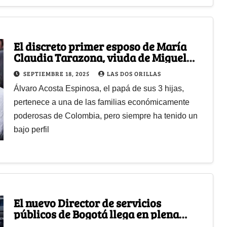
El discreto primer esposo de María
Claudia Tarazona, viuda de Miguel
Uribe, que la acompaña en su duelo
SEPTIEMBRE 18, 2025
LAS DOS ORILLAS
Álvaro Acosta Espinosa, el papá de sus 3 hijas,
pertenece a una de las familias económicamente
poderosas de Colombia, pero siempre ha tenido un
bajo perfil
El nuevo Director de servicios
públicos de Bogotá llega en plena
crisis de basuras y de los cementerios.