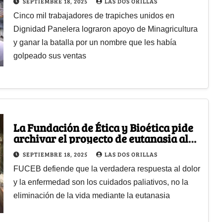
SEPTIEMBRE 18, 2025
LAS DOS ORILLAS
Panelada
Cinco mil trabajadores de trapiches unidos en
Dignidad Panelera lograron apoyo de Minagricultura
y ganar la batalla por un nombre que les había
golpeado sus ventas
La Fundación de Ética y Bioética pide
archivar el proyecto de eutanasia al
considerarlo un ‘homicidio por
SEPTIEMBRE 18, 2025
LAS DOS ORILLAS
piedad’
FUCEB defiende que la verdadera respuesta al dolor
y la enfermedad son los cuidados paliativos, no la
eliminación de la vida mediante la eutanasia