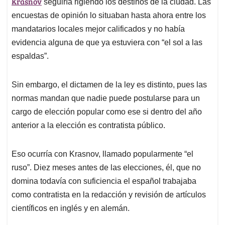
p
o
I
s
Krasnov
seguiría rigiendo los destinos de la ciudad. Las
p
k
n
encuestas de opinión lo situaban hasta ahora entre los
mandatarios locales mejor calificados y no había
evidencia alguna de que ya estuviera con “el sol a las
espaldas”.
Sin embargo, el dictamen de la ley es distinto, pues las
normas mandan que nadie puede postularse para un
cargo de elección popular como ese si dentro del año
anterior a la elección es contratista público.
Eso ocurría con Krasnov, llamado popularmente “el
ruso”. Diez meses antes de las elecciones, él, que no
domina todavía con suficiencia el español trabajaba
como contratista en la redacción y revisión de artículos
científicos en inglés y en alemán.