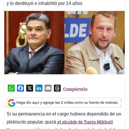
y lo destituyó e inhabilitó por 14 años
W
F
X
L
E
T
Compártelo
h
a
i
m
h
a
c
n
a
r
t
e
k
i
e
Si su permanencia en el cargo hubiera dependido de un
s
b
e
l
a
el alcalde de Tunja Mikhail
A
o
d
d
plebiscito popular, quizá