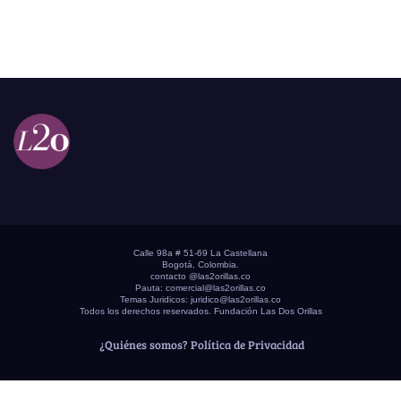
Calle 98a # 51-69 La Castellana
Bogotá, Colombia.
contacto @las2orillas.co
Pauta:
comercial@las2orillas.co
Temas Juridicos:
juridico@las2orillas.co
Todos los derechos reservados. Fundación Las Dos Orillas
¿Quiénes somos?
Política de Privacidad