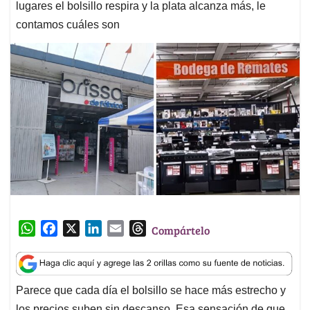
lugares el bolsillo respira y la plata alcanza más, le
contamos cuáles son
W
F
X
L
E
T
Compártelo
h
a
i
m
h
a
c
n
a
r
t
e
k
i
e
Parece que cada día el bolsillo se hace más estrecho y
s
b
e
l
a
los precios suben sin descanso. Esa sensación de que