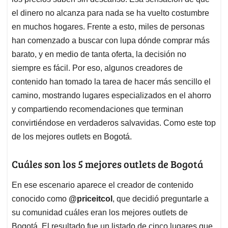
A
o
d
d
p
o
I
s
el dinero no alcanza para nada se ha vuelto costumbre
p
k
n
en muchos hogares. Frente a esto, miles de personas
han comenzado a buscar con lupa dónde comprar más
barato, y en medio de tanta oferta, la decisión no
siempre es fácil. Por eso, algunos creadores de
contenido han tomado la tarea de hacer más sencillo el
camino, mostrando lugares especializados en el ahorro
y compartiendo recomendaciones que terminan
convirtiéndose en verdaderos salvavidas. Como este top
de los mejores outlets en Bogotá.
Cuáles son los 5 mejores outlets de Bogotá
En ese escenario aparece el creador de contenido
conocido como
@priceitcol
, que decidió preguntarle a
su comunidad cuáles eran los mejores outlets de
Bogotá. El resultado fue un listado de cinco lugares que