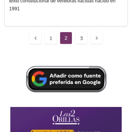
texto constitucional de vértebras flácidas nacido en
1991
1
3
2