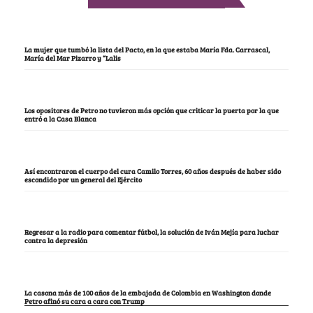
La mujer que tumbó la lista del Pacto, en la que estaba María Fda. Carrascal,
María del Mar Pizarro y “Lalis
Los opositores de Petro no tuvieron más opción que criticar la puerta por la que
entró a la Casa Blanca
Así encontraron el cuerpo del cura Camilo Torres, 60 años después de haber sido
escondido por un general del Ejército
Regresar a la radio para comentar fútbol, la solución de Iván Mejía para luchar
contra la depresión
La casona más de 100 años de la embajada de Colombia en Washington donde
Petro afinó su cara a cara con Trump