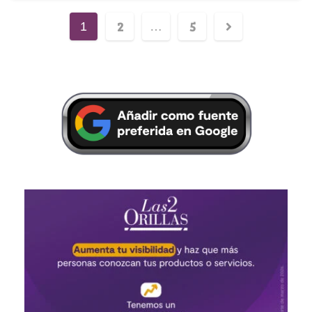
2
5
1
…