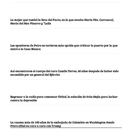
La mujer que tumbó la lista del Pacto, en la que estaba María Fda. Carrascal,
María del Mar Pizarro y “Lalis
Los opositores de Petro no tuvieron más opción que criticar la puerta por la que
entró a la Casa Blanca
Así encontraron el cuerpo del cura Camilo Torres, 60 años después de haber sido
escondido por un general del Ejército
Regresar a la radio para comentar fútbol, la solución de Iván Mejía para luchar
contra la depresión
La casona más de 100 años de la embajada de Colombia en Washington donde
Petro afinó su cara a cara con Trump