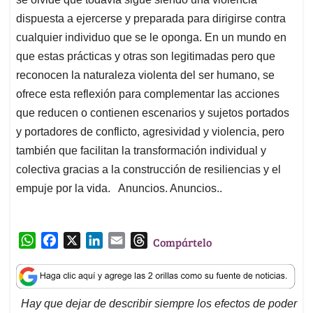
dispuesta a ejercerse y preparada para dirigirse contra
cualquier individuo que se le oponga. En un mundo en
que estas prácticas y otras son legitimadas pero que
reconocen la naturaleza violenta del ser humano, se
ofrece esta reflexión para complementar las acciones
que reducen o contienen escenarios y sujetos portados
y portadores de conflicto, agresividad y violencia, pero
también que facilitan la transformación individual y
colectiva gracias a la construcción de resiliencias y el
empuje por la vida. Anuncios. Anuncios..
W
F
X
L
E
T
Compártelo
h
a
i
m
h
a
c
n
a
r
t
e
k
i
e
Hay que dejar de describir siempre los efectos de poder
s
b
e
l
a