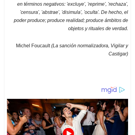
en términos negativos: 'excluye', 'reprime', 'rechaza',
A
o
d
d
p
o
I
s
'censura', 'abstrae', 'disimula', 'oculta'. De hecho, el
p
k
n
poder produce; produce realidad; produce ámbitos de
objetos y rituales de verdad.
Michel Foucault
(La sanción normalizadora, Vigilar y
Castigar)