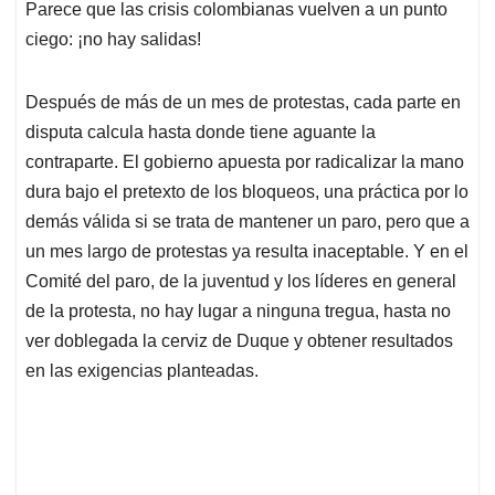
Parece que las crisis colombianas vuelven a un punto
s
b
e
l
a
ciego: ¡no hay salidas!
A
o
d
d
p
o
I
s
p
k
n
Después de más de un mes de protestas, cada parte en
disputa calcula hasta donde tiene aguante la
contraparte. El gobierno apuesta por radicalizar la mano
dura bajo el pretexto de los bloqueos, una práctica por lo
demás válida si se trata de mantener un paro, pero que a
un mes largo de protestas ya resulta inaceptable. Y en el
Comité del paro, de la juventud y los líderes en general
de la protesta, no hay lugar a ninguna tregua, hasta no
ver doblegada la cerviz de Duque y obtener resultados
en las exigencias planteadas.