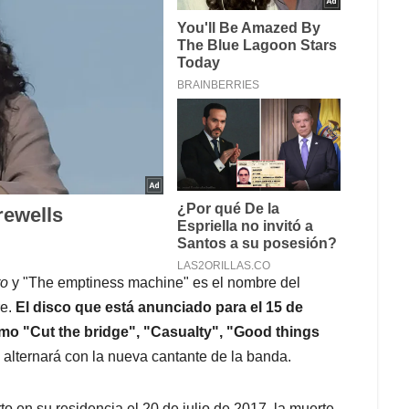
ro
y "The emptiness machine" es el nombre del
re.
El disco que está anunciado para el 15 de
mo "Cut the bridge", "Casualty", "Good things
 alternará con la nueva cantante de la banda.
to en su residencia el 20 de julio de 2017, la muerte