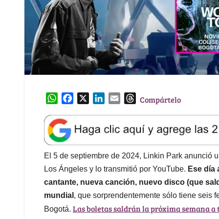
W
F
X
L
E
T
Compártelo
h
a
i
m
h
a
c
n
a
r
t
e
k
i
e
s
b
e
l
a
A
o
d
d
El 5 de septiembre de 2024, Linkin Park anunció u
p
o
I
s
Los Ángeles y lo transmitió por YouTube.
Ese día
p
k
n
cantante, nueva canción, nuevo disco (que sal
mundial
, que sorprendentemente sólo tiene seis f
Las boletas saldrán la próxima semana a t
Bogotá.