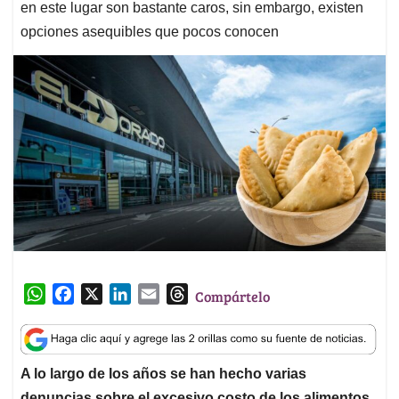
en este lugar son bastante caros, sin embargo, existen
opciones asequibles que pocos conocen
W
F
X
L
E
T
Compártelo
h
a
i
m
h
a
c
n
a
r
t
e
k
i
e
A lo largo de los años se han hecho varias
s
b
e
l
a
denuncias sobre el excesivo costo de los alimentos