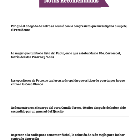
Notas Recomendadas
Por qué el abogado de Petro se reunió con la congresista que investigaba a su jefe,
el Presidente
La mujer que tumbó la lista del Pacto, en la que estaba María Fda. Carrascal,
María del Mar Pizarro y “Lalis
Los opositores de Petro no tuvieron más opción que criticar la puerta por la que
entró a la Casa Blanca
Así encontraron el cuerpo del cura Camilo Torres, 60 años después de haber sido
escondido por un general del Ejército
Regresar a la radio para comentar fútbol, la solución de Iván Mejía para luchar
contra la depresión