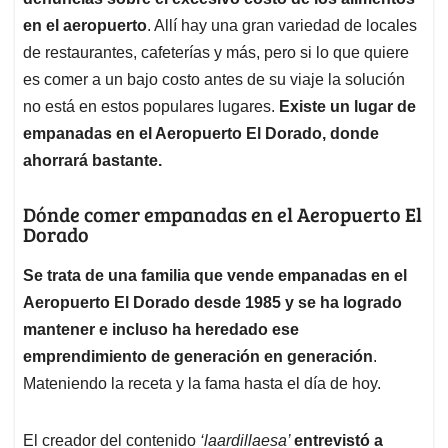
A
o
d
d
p
o
I
s
en el aeropuerto
. Allí hay una gran variedad de locales
p
k
n
de restaurantes, cafeterías y más, pero si lo que quiere
es comer a un bajo costo antes de su viaje la solución
no está en estos populares lugares.
Existe un lugar de
empanadas en el Aeropuerto El Dorado, donde
ahorrará bastante.
Dónde comer empanadas en el Aeropuerto El
Dorado
Se trata de una familia que vende empanadas en el
Aeropuerto El Dorado desde 1985 y se ha logrado
mantener e incluso ha heredado ese
emprendimiento de generación en generación
.
Mateniendo la receta y la fama hasta el día de hoy.
El creador del contenido
‘laardillaesa’
entrevistó a