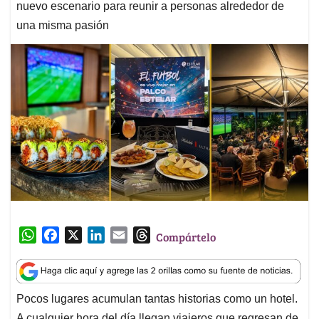
nuevo escenario para reunir a personas alrededor de
una misma pasión
W
F
X
L
E
T
Compártelo
h
a
i
m
h
a
c
n
a
r
t
e
k
i
e
Pocos lugares acumulan tantas historias como un hotel.
s
b
e
l
a
A cualquier hora del día llegan viajeros que regresan de