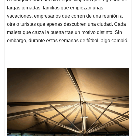
A
o
d
d
p
o
I
s
largas jornadas, familias que empiezan unas
p
k
n
vacaciones, empresarios que corren de una reunión a
otra o turistas que apenas descubren una ciudad. Cada
maleta que cruza la puerta trae un motivo distinto. Sin
embargo, durante estas semanas de fútbol, algo cambió.