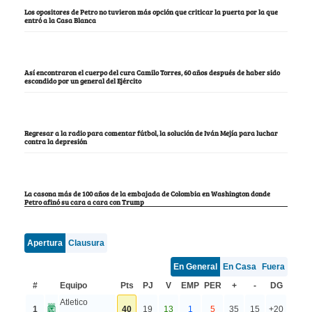
Los opositores de Petro no tuvieron más opción que criticar la puerta por la que
entró a la Casa Blanca
Así encontraron el cuerpo del cura Camilo Torres, 60 años después de haber sido
escondido por un general del Ejército
Regresar a la radio para comentar fútbol, la solución de Iván Mejía para luchar
contra la depresión
La casona más de 100 años de la embajada de Colombia en Washington donde
Petro afinó su cara a cara con Trump
Apertura
Clausura
En General
En Casa
Fuera
#
Equipo
Pts
PJ
V
EMP
PER
+
-
DG
Atletico
1
40
19
13
1
5
35
15
+20