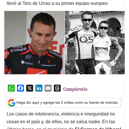
llevó al Toro de Urrao a su primer equipo europeo
W
F
X
L
E
T
Compártelo
h
a
i
m
h
a
c
n
a
r
t
e
k
i
e
Los casos de intolerancia, violencia e inseguridad no
s
b
e
l
a
cesan en el país y, de ellos, no se salva nadie. En las
A
o
d
d