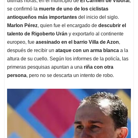
p
o
I
s
últimas horas, en el municipio de
El Carmen de Viboral
,
p
k
n
se confirmó la
muerte de uno de los ciclistas
antioqueños más importantes
del inicio del siglo.
Marlon Pérez
, quien fue el encargado de
descubrir el
talento de Rigoberto Urán
y exportarlo al continente
europeo, fue
asesinado en el barrio Villa de Azon
,
después de recibir un
ataque con un arma blanca
a la
altura de su cuello. Según los informes de la policía, las
primeras pesquisas apuntan a una
riña con otra
persona
, pero no se descarta un intento de robo.