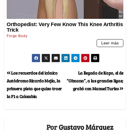
Los recuerdos del icónico
La llegada de Kapo, el de
Autódromo Ricardo Mejía, la
“Ohnana”, a las grandes ligas;
primera pista que quiso traer
grabó con Manuel Turizo
la F1 a Colombia
Por
Gustavo Márquez