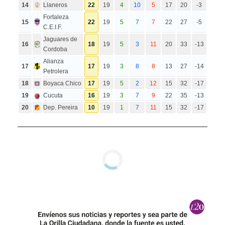
14
Llaneros
22
19
4
10
5
17
20
-3
Fortaleza
15
22
19
5
7
7
22
27
-5
C.E.I.F.
Jaguares de
16
18
19
5
3
11
20
33
-13
Cordoba
Alianza
17
17
19
3
8
8
13
27
-14
Petrolera
18
Boyaca Chico
17
19
5
2
12
15
32
-17
19
Cucuta
16
19
3
7
9
22
35
-13
20
Dep. Pereira
10
19
1
7
11
15
32
-17