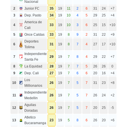
Nacional
2
Junior FC
35
19
11
2
6
31
24
+7
3
Dep. Pasto
34
19
10
4
5
29
25
+4
America de
4
33
19
10
3
6
25
15
+10
Cali
5
Once Caldas
33
19
8
9
2
31
22
+9
Deportes
6
31
19
8
7
4
27
17
+10
Tolima
Independiente
7
29
19
7
8
4
29
22
+7
Santa Fe
8
La Equidad
28
19
7
7
5
26
26
0
9
Dep. Cali
27
19
7
6
6
20
16
+4
Los
10
26
19
7
5
7
31
23
+8
Millionarios
Independiente
11
26
19
7
5
7
26
24
+2
Medellin
Aguilas
12
26
19
7
5
7
20
25
-5
Doradas
Atletico
13
23
19
5
8
6
26
20
+6
Bucaramanga