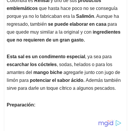
Colombia es
Refisal
y uno de sus
productos
A
o
d
d
p
o
I
s
emblemáticos
que hasta hace poco no se conseguía
p
k
n
porque ya no lo fabricaban era la
Salimón
. Aunque ha
regresado, también
se puede elaborar en casa
para
que quede muy similar a la original y con
ingredientes
que no requieren de un gran gasto.
Esta sal es un condimento especial
, ya sea para
escarchar los cócteles
, sodas, helados o para los
amantes del
mango biche
agregarle junto con jugo de
limón para
potenciar el sabor ácido.
Además también
sirve para darle un toque cítrico a algunos pescados.
Preparación: