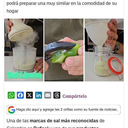
podrá preparar una muy similar en la comodidad de su
hogar
W
F
X
L
E
T
Compártelo
h
a
i
m
h
a
c
n
a
r
t
e
k
i
e
Una de las
marcas de sal más reconocidas
de
s
b
e
l
a