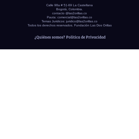
Calle 98a # 51-69 La Castellana
Bogotá, Colombia.
contacto @las2orillas.co
Pauta:
comercial@las2orillas.co
Temas Juridicos:
juridico@las2orillas.co
Todos los derechos reservados. Fundación Las Dos Orillas
¿Quiénes somos?
Política de Privacidad