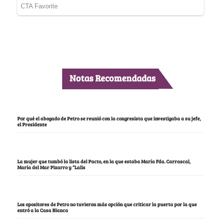
Notas Recomendadas
Por qué el abogado de Petro se reunió con la congresista que investigaba a su jefe,
el Presidente
La mujer que tumbó la lista del Pacto, en la que estaba María Fda. Carrascal,
María del Mar Pizarro y “Lalis
Los opositores de Petro no tuvieron más opción que criticar la puerta por la que
entró a la Casa Blanca