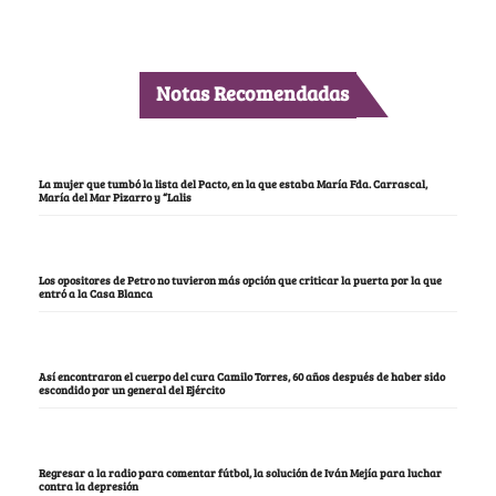
Notas Recomendadas
La mujer que tumbó la lista del Pacto, en la que estaba María Fda. Carrascal,
María del Mar Pizarro y “Lalis
Los opositores de Petro no tuvieron más opción que criticar la puerta por la que
entró a la Casa Blanca
Así encontraron el cuerpo del cura Camilo Torres, 60 años después de haber sido
escondido por un general del Ejército
Regresar a la radio para comentar fútbol, la solución de Iván Mejía para luchar
contra la depresión