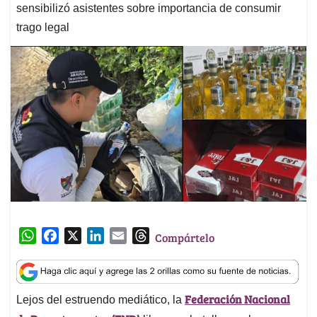
sensibilizó asistentes sobre importancia de consumir
trago legal
W
F
X
L
E
T
Compártelo
h
a
i
m
h
a
c
n
a
r
t
e
k
i
e
Federación Nacional
Lejos del estruendo mediático, la
s
b
e
l
a