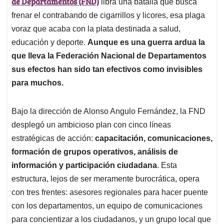
de Departamentos (FND)
A
o
d
d
libra una batalla que busca
p
o
I
s
frenar el contrabando de cigarrillos y licores, esa plaga
p
k
n
voraz que acaba con la plata destinada a salud,
educación y deporte.
Aunque es una guerra ardua la
que lleva la Federación Nacional de Departamentos
sus efectos han sido tan efectivos como invisibles
para muchos.
Bajo la dirección de Alonso Angulo Fernández, la FND
desplegó un ambicioso plan con cinco líneas
estratégicas de acción:
capacitación, comunicaciones,
formación de grupos operativos, análisis de
información y participación ciudadana
. Esta
estructura, lejos de ser meramente burocrática, opera
con tres frentes: asesores regionales para hacer puente
con los departamentos, un equipo de comunicaciones
para concientizar a los ciudadanos, y un grupo local que