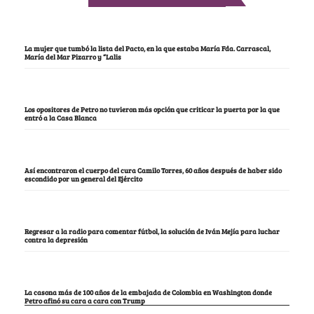
La mujer que tumbó la lista del Pacto, en la que estaba María Fda. Carrascal,
María del Mar Pizarro y “Lalis
Los opositores de Petro no tuvieron más opción que criticar la puerta por la que
entró a la Casa Blanca
Así encontraron el cuerpo del cura Camilo Torres, 60 años después de haber sido
escondido por un general del Ejército
Regresar a la radio para comentar fútbol, la solución de Iván Mejía para luchar
contra la depresión
La casona más de 100 años de la embajada de Colombia en Washington donde
Petro afinó su cara a cara con Trump