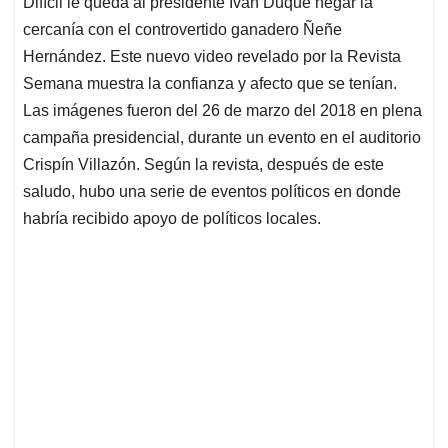
Difícil le queda al presidente Iván Duque negar la
s
b
e
l
a
cercanía con el controvertido ganadero Ñeñe
A
o
d
d
p
o
I
s
Hernández. Este nuevo video revelado por la Revista
p
k
n
Semana muestra la confianza y afecto que se tenían.
Las imágenes fueron del 26 de marzo del 2018 en plena
campaña presidencial, durante un evento en el auditorio
Crispín Villazón. Según la revista, después de este
saludo, hubo una serie de eventos políticos en donde
habría recibido apoyo de políticos locales.