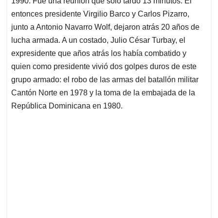
1990. Fue una reunión que solo tardó 13 minutos. El
A
o
d
d
p
o
I
s
entonces presidente Virgilio Barco y Carlos Pizarro,
p
k
n
junto a Antonio Navarro Wolf, dejaron atrás 20 años de
lucha armada. A un costado, Julio César Turbay, el
expresidente que años atrás los había combatido y
quien como presidente vivió dos golpes duros de este
grupo armado: el robo de las armas del batallón militar
Cantón Norte en 1978 y la toma de la embajada de la
República Dominicana en 1980.