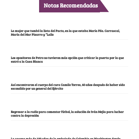
Notas Recomendadas
La mujer que tumbó la lista del Pacto, en la que estaba María Fda. Carrascal,
María del Mar Pizarro y “Lalis
Los opositores de Petro no tuvieron más opción que criticar la puerta por la que
entró a la Casa Blanca
Así encontraron el cuerpo del cura Camilo Torres, 60 años después de haber sido
escondido por un general del Ejército
Regresar a la radio para comentar fútbol, la solución de Iván Mejía para luchar
contra la depresión
La casona más de 100 años de la embajada de Colombia en Washington donde