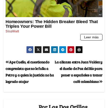
Ape Cuello, el cuestionado
La alianza entre Juan Valdez y
congresista que no le falla a
el dueño de Paz del Río para
Petro y a quien la justicia no ha
poner a españoles a tomar
logrado atajar
café colombiano
Por
Las Dos Orillas