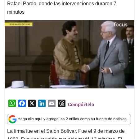
Rafael Pardo, donde las intervenciones duraron 7
minutos
W
F
X
L
E
T
Compártelo
h
a
i
m
h
a
c
n
a
r
t
e
k
i
e
La firma fue en el Salón Bolívar. Fue el 9 de marzo de
s
b
e
l
a