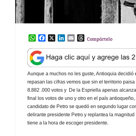
W
F
X
L
E
T
Compártelo
h
a
i
m
h
a
c
n
a
r
t
e
k
i
e
s
b
e
l
a
A
o
d
d
Aunque a muchos no les guste, Antioquia decidió e
p
o
I
s
repasan las cifras vemos que sin el territorio pais
p
k
n
8.882 .000 votos y De la Espriella apenas alcanza
final los votos de uno y otro en el país antioqueño
candidato de Petro se quedó en segundo lugar con 
delirante presidente Petro y replantea la magnitud d
tiene a la hora de escoger presidente.