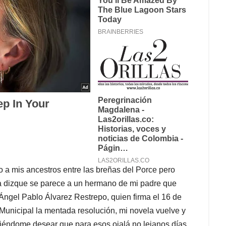
a mis ancestros entre las breñas del Porce pero
ela dizque se parece a un hermano de mi padre que
, Ángel Pablo Álvarez Restrepo, quien firma el 16 de
unicipal la mentada resolución, mi novela vuelve y
aciéndome desear que para esos ojalá no lejanos días