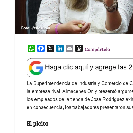
W
F
X
L
E
T
Compártelo
h
a
i
m
h
a
c
n
a
r
t
e
k
i
e
s
b
e
l
a
A
o
d
d
La Superintendencia de Industria y Comercio de C
p
o
I
s
la empresa rival, Almacenes Only presentó argume
p
k
n
los empleados de la tienda de José Rodríguez exist
en consecuencia, los trabajadores presentaron sus
El pleito