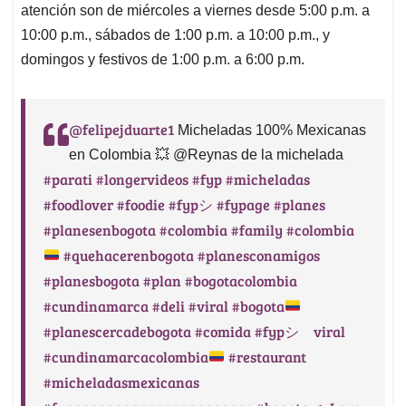
atención son de miércoles a viernes desde 5:00 p.m. a
10:00 p.m., sábados de 1:00 p.m. a 10:00 p.m., y
domingos y festivos de 1:00 p.m. a 6:00 p.m.
@felipejduarte1
Micheladas 100% Mexicanas
en Colombia 💥 @Reynas de la michelada
#parati
#longervideos
#fyp
#micheladas
#foodlover
#foodie
#fypシ
#fypage
#planes
#planesenbogota
#colombia
#family
#colombia
#quehacerenbogota
#planesconamigos
#planesbogota
#plan
#bogotacolombia
#cundinamarca
#deli
#viral
#bogota
#planescercadebogota
#comida
#fypシ゚viral
#cundinamarcacolombia
#restaurant
#micheladasmexicanas