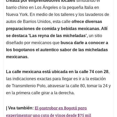
creada por emprendedores locales
simulando el
A
o
d
d
p
o
I
s
barrio chino en Los Ángeles o la pequeña Italia en
p
k
n
Nueva York. En medio de los talleres y los lavaderos de
autos de Barrios Unidos, esta calle
ofrece diversas
preparaciones de comida y bebidas mexicanas. Allí
se destaca 'Las reyna de las micheladas',
un sitio
diseñado por mexicanos que
busca darle a conocer a
los bogotanos el autentico sabor de las micheladas
mexicanas.
La calle mexicana está ubicada en la calle 74 con 28
,
las indicaciones exactas para llegar es ir a la estación
de Transmilenio Polo, atravesar la calle 80, tomar la 24 y
en la primera calle girar a la derecha.
El gastrobar en Bogotá para
| Vea también:
experimentar una cata de vinos desde $75 mil