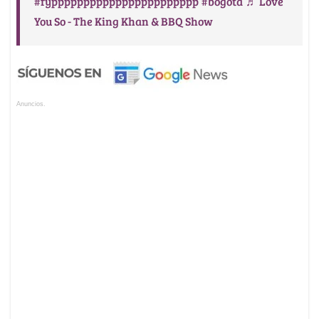
#fyppppppppppppppppppppppp
#bogota
♬ Love
You So - The King Khan & BBQ Show
Anuncios.