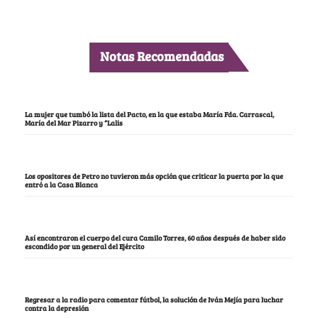
Notas Recomendadas
La mujer que tumbó la lista del Pacto, en la que estaba María Fda. Carrascal,
María del Mar Pizarro y “Lalis
Los opositores de Petro no tuvieron más opción que criticar la puerta por la que
entró a la Casa Blanca
Así encontraron el cuerpo del cura Camilo Torres, 60 años después de haber sido
escondido por un general del Ejército
Regresar a la radio para comentar fútbol, la solución de Iván Mejía para luchar
contra la depresión