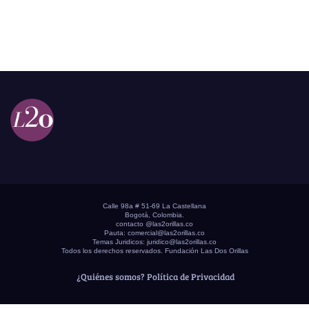
Calle 98a # 51-69 La Castellana
Bogotá, Colombia.
contacto @las2orillas.co
Pauta:
comercial@las2orillas.co
Temas Juridicos:
juridico@las2orillas.co
Todos los derechos reservados. Fundación Las Dos Orillas
¿Quiénes somos?
Política de Privacidad