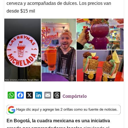
cerveza y acompañadas de dulces. Los precios van
desde $15 mil
W
F
X
L
E
T
Compártelo
h
a
i
m
h
a
c
n
a
r
t
e
k
i
e
En Bogotá, la cuadra mexicana es una iniciativa
s
b
e
l
a