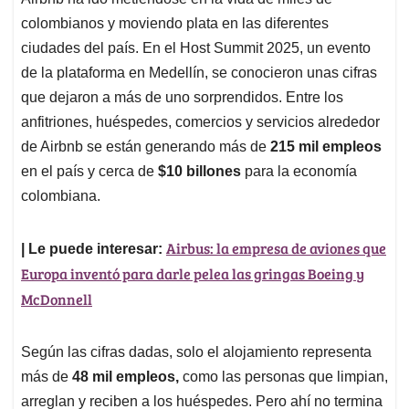
s
b
e
l
a
colombianos y moviendo plata en las diferentes
A
o
d
d
p
o
I
s
ciudades del país. En el Host Summit 2025, un evento
p
k
n
de la plataforma en Medellín, se conocieron unas cifras
que dejaron a más de uno sorprendidos. Entre los
anfitriones, huéspedes, comercios y servicios alrededor
de Airbnb se están generando más de
215 mil empleos
en el país y cerca de
$10 billones
para la economía
colombiana.
Airbus: la empresa de aviones que
| Le puede interesar:
Europa inventó para darle pelea las gringas Boeing y
McDonnell
Según las cifras dadas, solo el alojamiento representa
más de
48 mil empleos,
como las personas que limpian,
arreglan y reciben a los huéspedes. Pero ahí no termina