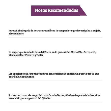
Notas Recomendadas
Por qué el abogado de Petro se reunió con la congresista que investigaba a su jefe,
el Presidente
La mujer que tumbó la lista del Pacto, en la que estaba María Fda. Carrascal,
María del Mar Pizarro y “Lalis
Los opositores de Petro no tuvieron más opción que criticar la puerta por la que
entró a la Casa Blanca
Así encontraron el cuerpo del cura Camilo Torres, 60 años después de haber sido
escondido por un general del Ejército