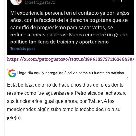
A
o
d
d
p
o
I
s
p
k
n
https://x.com/petrogustavo/status/1896533737116246438/
Esta belleza de trino de hace unos días del presidente
resume cómo fue aguantarse a Petro alcalde, echaba a
sus funcionarios igual que ahora, por Twitter. A los
mencionados algún subalterno le tocaba decirle a su
jefe(a):