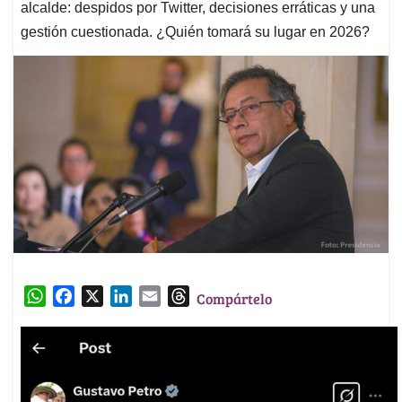
alcalde: despidos por Twitter, decisiones erráticas y una
gestión cuestionada. ¿Quién tomará su lugar en 2026?
W
F
X
L
E
T
Compártelo
h
a
i
m
h
a
c
n
a
r
t
e
k
i
e
s
b
e
l
a