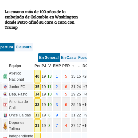
La casona más de 100 años de la
embajada de Colombia en Washington
donde Petro afinó su cara a cara con
Trump
pertura
Clausura
En General
En Casa
Fuera
#
Equipo
Pts
PJ
V
EMP
PER
+
-
DG
Atletico
1
40
19
13
1
5
35
15
+20
Nacional
2
Junior FC
35
19
11
2
6
31
24
+7
3
Dep. Pasto
34
19
10
4
5
29
25
+4
America de
4
33
19
10
3
6
25
15
+10
Cali
5
Once Caldas
33
19
8
9
2
31
22
+9
Deportes
6
31
19
8
7
4
27
17
+10
Tolima
Independiente