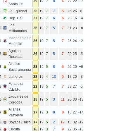
7
29
19
7
8
4
29
22
+7
Santa Fe
8
La Equidad
28
19
7
7
5
26
26
0
9
Dep. Cali
27
19
7
6
6
20
16
+4
Los
0
26
19
7
5
7
31
23
+8
Millionarios
Independiente
1
26
19
7
5
7
26
24
+2
Medellin
Aguilas
2
26
19
7
5
7
20
25
-5
Doradas
Atletico
3
23
19
5
8
6
26
20
+6
Bucaramanga
4
Llaneros
22
19
4
10
5
17
20
-3
Fortaleza
5
22
19
5
7
7
22
27
-5
C.E.I.F.
Jaguares de
6
18
19
5
3
11
20
33
-13
Cordoba
Alianza
7
17
19
3
8
8
13
27
-14
Petrolera
8
Boyaca Chico
17
19
5
2
12
15
32
-17
9
Cucuta
16
19
3
7
9
22
35
-13