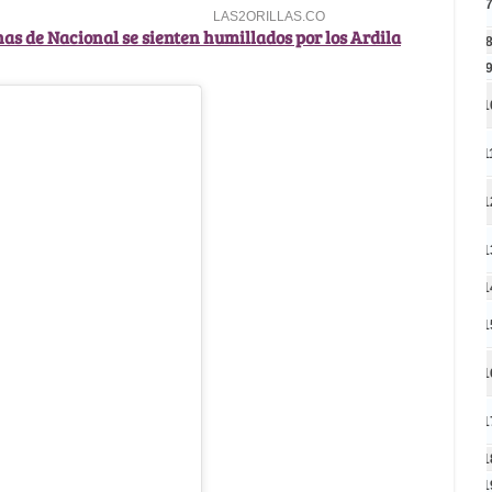
has de Nacional se sienten humillados por los Ardila
1
1
1
1
1
1
1
1
1
1