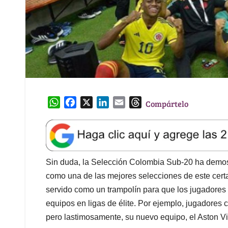
W
F
X
L
E
T
Compártelo
h
a
i
m
h
a
c
n
a
r
t
e
k
i
e
s
b
e
l
a
A
o
d
d
Sin duda, la Selección Colombia Sub-20 ha demost
p
o
I
s
como una de las mejores selecciones de este cert
p
k
n
servido como un trampolín para que los jugadores p
equipos en ligas de élite. Por ejemplo, jugadore
pero lastimosamente, su nuevo equipo, el Aston Vil