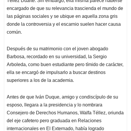
p
o
I
s
Téllez Duarte. Sin embargo, ella misma parece haberse
p
k
n
encargado de que su relevancia trascienda el mundo de
las páginas sociales y se ubique en aquella zona gris
donde la controversia y el escarnio suelen hacer causa
común.
Después de su matrimonio con el joven abogado
Barbosa, recordado en su universidad, la Sergio
Arboleda, como buen estudiante pero tímido de carácter,
ella se encargó de impulsarlo a buscar destinos
superiores a los de la academia.
Antes de que Iván Duque, amigo y condiscípulo de su
esposo, llegara a la presidencia y lo nombrara
Consejero de Derechos Humanos, Walfa Téllez, oriunda
del eje cafetero pero graduada en Relaciones
internacionales en El Externado, había logrado