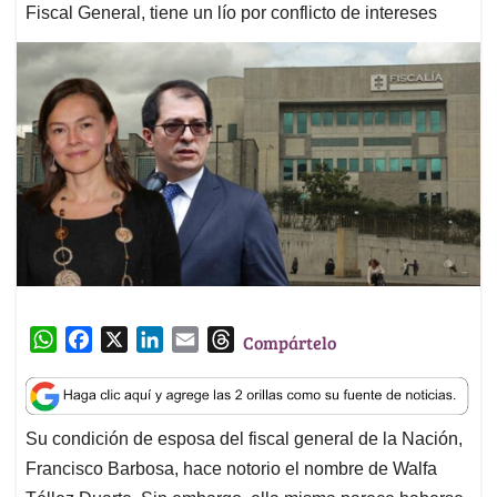
Fiscal General, tiene un lío por conflicto de intereses
W
F
X
L
E
T
Compártelo
h
a
i
m
h
a
c
n
a
r
t
e
k
i
e
Su condición de esposa del fiscal general de la Nación,
s
b
e
l
a
Francisco Barbosa, hace notorio el nombre de Walfa
A
o
d
d