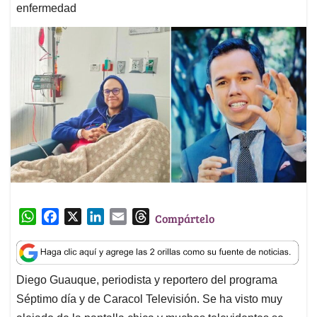
enfermedad
W
F
X
L
E
T
Compártelo
h
a
i
m
h
a
c
n
a
r
t
e
k
i
e
Diego Guauque, periodista y reportero del programa
s
b
e
l
a
Séptimo día y de Caracol Televisión. Se ha visto muy
A
o
d
d