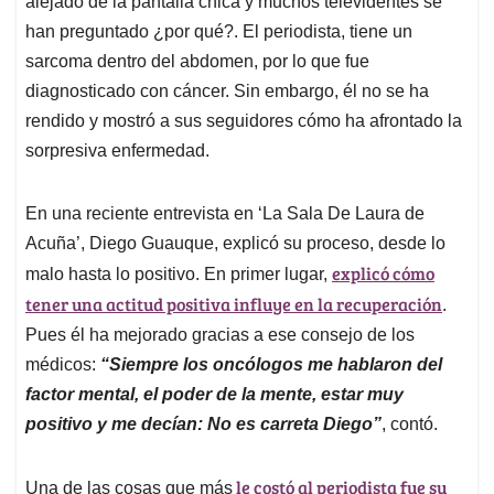
p
o
I
s
alejado de la pantalla chica y muchos televidentes se
p
k
n
han preguntado ¿por qué?. El periodista, tiene un
sarcoma dentro del abdomen, por lo que fue
diagnosticado con cáncer. Sin embargo, él no se ha
rendido y mostró a sus seguidores cómo ha afrontado la
sorpresiva enfermedad.
En una reciente entrevista en ‘La Sala De Laura de
Acuña’, Diego Guauque, explicó su proceso, desde lo
explicó cómo
malo hasta lo positivo. En primer lugar,
tener una actitud positiva influye en la recuperación
.
Pues él ha mejorado gracias a ese consejo de los
médicos:
“Siempre los oncólogos me hablaron del
factor mental, el poder de la mente, estar muy
positivo y me decían: No es carreta Diego”
, contó.
le costó al periodista fue su
Una de las cosas que más