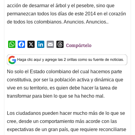
acción de desarmar el árbol y el pesebre, sino que
permanezcan todos los días de este 2014 en el corazón
de todos los colombianos. Anuncios. Anuncios..
W
F
X
L
E
T
Compártelo
h
a
i
m
h
a
c
n
a
r
t
e
k
i
e
No solo el Estado colombiano del cual hacemos parte
s
b
e
l
a
constitutiva, por ser la población activa y dinámica que
A
o
d
d
p
o
I
s
vive en su territorio, es quien debe hacer la tarea de
p
k
n
transformar para bien lo que se ha hecho mal.
Los ciudadanos pueden hacer mucho más de lo que se
cree, desde un comportamiento más acorde con las
expectativas de un gran país, que requiere reconciliarse