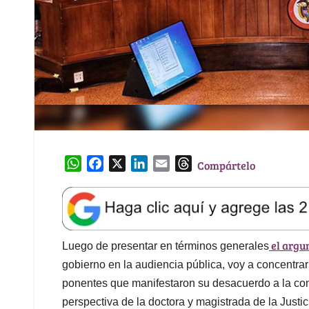
W
F
X
L
E
T
Compártelo
h
a
i
m
h
a
c
n
a
r
t
e
k
i
e
s
b
e
l
a
el argu
A
o
d
d
Luego de presentar en términos generales
p
o
I
s
gobierno en la audiencia pública, voy a concentra
p
k
n
ponentes que manifestaron su desacuerdo a la cont
perspectiva de la doctora y magistrada de la Justi