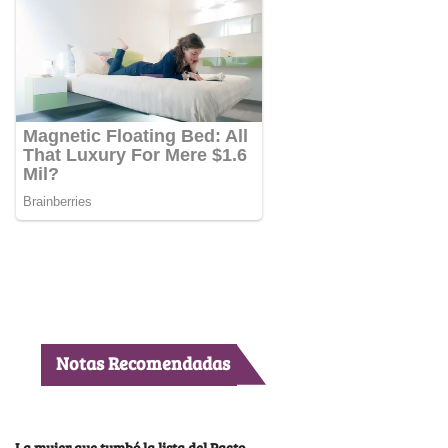
Notas Recomendadas
La mujer que tumbó la lista del Pacto,