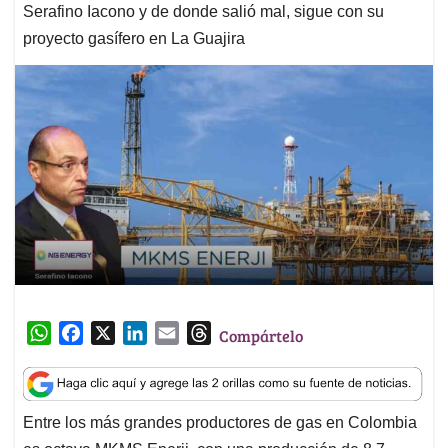
Serafino Iacono y de donde salió mal, sigue con su
proyecto gasífero en La Guajira
W
F
X
L
E
T
Compártelo
h
a
i
m
h
a
c
n
a
r
t
e
k
i
e
Entre los más grandes productores de gas en Colombia
s
b
e
l
a