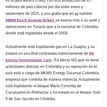
es octava MKMS Enerji, con una producción de 8,7
A
o
d
d
p
o
I
s
millones de pies cúbicos por día entre enero y
p
k
n
su
septiembre de 2025, y una grafía que en
nombre
MKMS Enerji Anonim Sirketi
se asocia más a su sede y
operaciones en Turquía que a la sucursal de Colombia
donde está registrada desde el 2009.
Actualmente está explotando gas en La Guajira, y su
NG
estatus es una filial contralada indirectamente de
Energy International Corp
., En efecto NG que no tiene
actividades directas en Colombia y su operación en el
país está a cargo de MKMS Energy Sucursal Colombia,
empresa que controla de manera indirecta. Actualmente
está explotando el bloque María Conchita de
Cucuruama en Riohacha, y ha estado en el bloque Sinú
9 de San Jacinto en Córdoba.