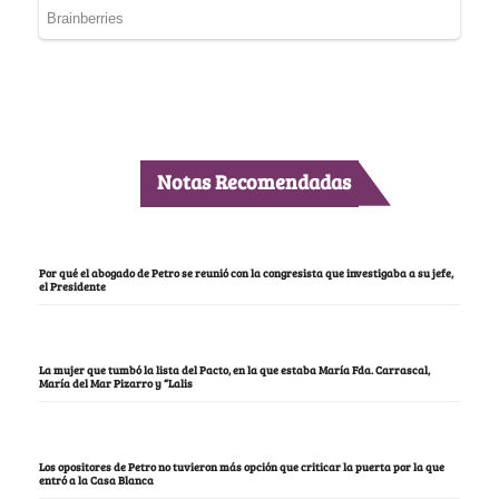
Notas Recomendadas
Por qué el abogado de Petro se reunió con la congresista que investigaba a su jefe,
el Presidente
La mujer que tumbó la lista del Pacto, en la que estaba María Fda. Carrascal,
María del Mar Pizarro y “Lalis
Los opositores de Petro no tuvieron más opción que criticar la puerta por la que
entró a la Casa Blanca