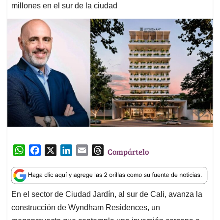
millones en el sur de la ciudad
W
F
X
L
E
T
Compártelo
h
a
i
m
h
a
c
n
a
r
t
e
k
i
e
En el sector de Ciudad Jardín, al sur de Cali, avanza la
s
b
e
l
a
construcción de Wyndham Residences, un
A
o
d
d