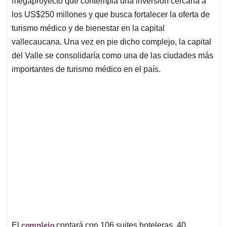
p
o
I
s
megaproyecto que contempla una inversión cercana a
p
k
n
los US$250 millones y que busca fortalecer la oferta de
turismo médico y de bienestar en la capital
vallecaucana. Una vez en pie dicho complejo, la capital
del Valle se consolidaría como una de las ciudades más
importantes de turismo médico en el país.
complejo
El
contará con 106 suites hoteleras, 40