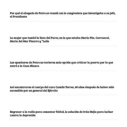
Por qué el abogado de Petro se reunió con la congresista que investigaba a su jefe,
el Presidente
La mujer que tumbó la lista del Pacto, en la que estaba María Fda. Carrascal,
María del Mar Pizarro y “Lalis
Los opositores de Petro no tuvieron más opción que criticar la puerta por la que
entró a la Casa Blanca
Así encontraron el cuerpo del cura Camilo Torres, 60 años después de haber sido
escondido por un general del Ejército
Regresar a la radio para comentar fútbol, la solución de Iván Mejía para luchar
contra la depresión