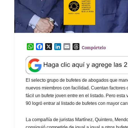
W
F
X
L
E
T
Compártelo
h
a
i
m
h
a
c
n
a
r
t
e
k
i
e
s
b
e
l
a
A
o
d
d
El selecto grupo de bufetes de abogados que mane
p
o
I
s
nuevos miembros con facilidad. Cuentan factores co
p
k
n
fácil un bufete joven entre en el listado. Pero est
90 logró entrar al listado de bufetes con mayor ca
La compañía de juristas Martínez, Quintero, Me
consiguió competirle de igual a igual a otros bufe