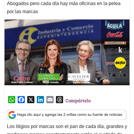
Abogados pero cada día hay más oficinas en la pelea
por las marcas
W
F
X
L
E
T
Compártelo
h
a
i
m
h
a
c
n
a
r
t
e
k
i
e
Los litigios por marcas son el pan de cada día, grandes y
s
b
e
l
a