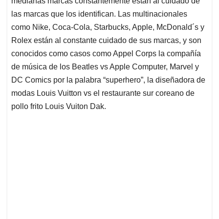
medianas marcas constantemente están al cuidado de
A
o
d
d
p
o
I
s
las marcas que los identifican. Las multinacionales
p
k
n
como Nike, Coca-Cola, Starbucks, Apple, McDonald´s y
Rolex están al constante cuidado de sus marcas, y son
conocidos como casos como Appel Corps la compañía
de música de los Beatles vs Apple Computer, Marvel y
DC Comics por la palabra “superhero”, la diseñadora de
modas Louis Vuitton vs el restaurante sur coreano de
pollo frito Louis Vuiton Dak.