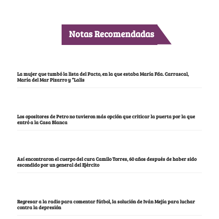
Notas Recomendadas
La mujer que tumbó la lista del Pacto, en la que estaba María Fda. Carrascal,
María del Mar Pizarro y “Lalis
Los opositores de Petro no tuvieron más opción que criticar la puerta por la que
entró a la Casa Blanca
Así encontraron el cuerpo del cura Camilo Torres, 60 años después de haber sido
escondido por un general del Ejército
Regresar a la radio para comentar fútbol, la solución de Iván Mejía para luchar
contra la depresión