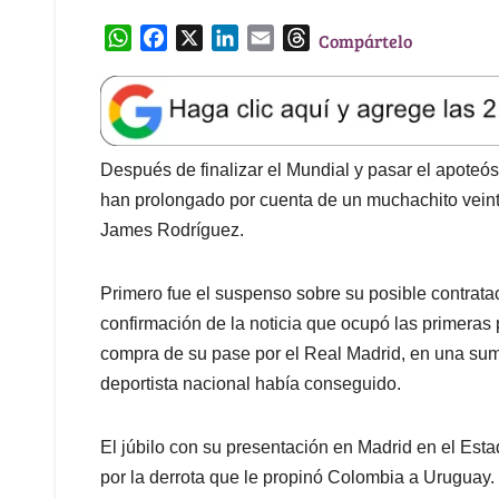
W
F
X
L
E
T
Compártelo
h
a
i
m
h
a
c
n
a
r
t
e
k
i
e
s
b
e
l
a
A
o
d
d
Después de finalizar el Mundial y pasar el apoteós
p
o
I
s
han prolongado por cuenta de un muchachito veint
p
k
n
James Rodríguez.
Primero fue el suspenso sobre su posible contrat
confirmación de la noticia que ocupó las primeras
compra de su pase por el Real Madrid, en una su
deportista nacional había conseguido.
El júbilo con su presentación en Madrid en el Est
por la derrota que le propinó Colombia a Uruguay.