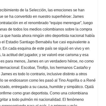
recibimiento de la Selección, las emociones se han
ue se ha convertido en nuestro superhéroe: James
contratación en el renombrado “equipo merengue”, luego
planas de todos los medios colombianos sobre la compra
a que hasta ahora ningún otro deportista nacional había
n el Estadio Santiago Bernabéu fue casi equivalente a
. En cada esquina de este país se siguió en vivo y en
 la actitud del jugador, y se valoró ese carisma y esa
no es para menos, James en un verdadero héroe, no como
ternacional: Escobar, Tirofijo, los hermanos Castaño y
ames es todo lo contrario, inclusive distinto a otros
lo se endiosaron como les pasó al Tino Asprilla o a René
zado, entregado a su causa, humilde y simpático. Ojalá
onfirme como gran deportista. Como una colombiana
gritar a todo pulmón mi nacionalidad. El fenómeno
representando para el país. Lo primero y más