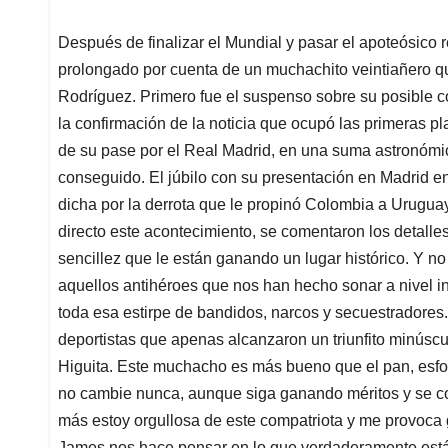
Después de finalizar el Mundial y pasar el apoteósico 
prolongado por cuenta de un muchachito veintiañero q
Rodríguez. Primero fue el suspenso sobre su posible 
la confirmación de la noticia que ocupó las primeras 
de su pase por el Real Madrid, en una suma astronómic
conseguido. El júbilo con su presentación en Madrid e
dicha por la derrota que le propinó Colombia a Uruguay
directo este acontecimiento, se comentaron los detalles,
sencillez que le están ganando un lugar histórico. Y 
aquellos antihéroes que nos han hecho sonar a nivel in
toda esa estirpe de bandidos, narcos y secuestradores. J
deportistas que apenas alcanzaron un triunfito minúscu
Higuita. Este muchacho es más bueno que el pan, esfor
no cambie nunca, aunque siga ganando méritos y se c
más estoy orgullosa de este compatriota y me provoca 
James nos hace pensar en lo que verdaderamente está 