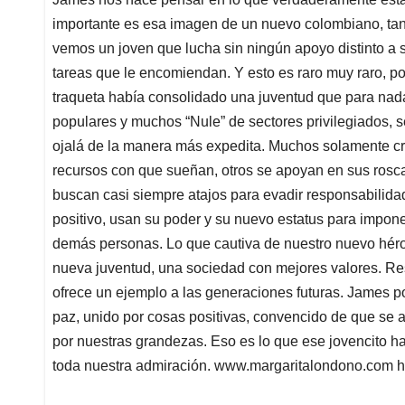
importante es esa imagen de un nuevo colombiano, tan
vemos un joven que lucha sin ningún apoyo distinto a 
tareas que le encomiendan. Y esto es raro muy raro, p
traqueta había consolidado una juventud que para nada 
populares y muchos “Nule” de sectores privilegiados, s
ojalá de la manera más expedita. Muchos solamente cr
recursos con que sueñan, otros se apoyan en sus roscas
buscan casi siempre atajos para evadir responsabilidad
positivo, usan su poder y su nuevo estatus para imponer
demás personas. Lo que cautiva de nuestro nuevo hér
nueva juventud, una sociedad con mejores valores. Res
ofrece un ejemplo a las generaciones futuras. James po
paz, unido por cosas positivas, convencido de que se 
por nuestras grandezas. Eso es lo que ese jovencito ha
toda nuestra admiración. www.margaritalondono.com htt