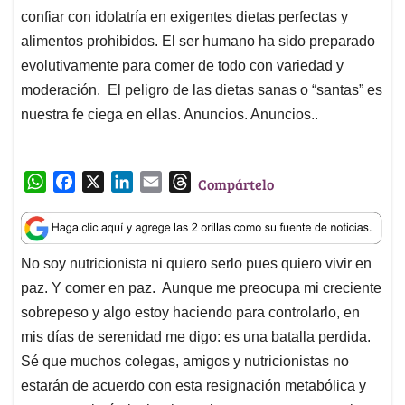
confiar con idolatría en exigentes dietas perfectas y
alimentos prohibidos. El ser humano ha sido preparado
evolutivamente para comer de todo con variedad y
moderación. El peligro de las dietas sanas o “santas” es
nuestra fe ciega en ellas. Anuncios. Anuncios..
W
F
X
L
E
T
Compártelo
h
a
i
m
h
a
c
n
a
r
t
e
k
i
e
No soy nutricionista ni quiero serlo pues quiero vivir en
s
b
e
l
a
paz. Y comer en paz. Aunque me preocupa mi creciente
A
o
d
d
p
o
I
s
sobrepeso y algo estoy haciendo para controlarlo, en
p
k
n
mis días de serenidad me digo: es una batalla perdida.
Sé que muchos colegas, amigos y nutricionistas no
estarán de acuerdo con esta resignación metabólica y