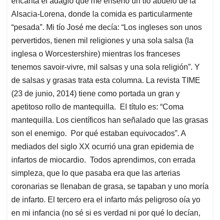
encanta el adagio que me enseñó un tío abuelo de la
Alsacia-Lorena, donde la comida es particularmente
“pesada”. Mi tío José me decía: “Los ingleses son unos
pervertidos, tienen mil religiones y una sola salsa (la
inglesa o Worcestershire) mientras los franceses
tenemos savoir-vivre, mil salsas y una sola religión”. Y
de salsas y grasas trata esta columna. La revista TIME
(23 de junio, 2014) tiene como portada un gran y
apetitoso rollo de mantequilla. El título es: “Coma
mantequilla. Los científicos han señalado que las grasas
son el enemigo. Por qué estaban equivocados”. A
mediados del siglo XX ocurrió una gran epidemia de
infartos de miocardio. Todos aprendimos, con errada
simpleza, que lo que pasaba era que las arterias
coronarias se llenaban de grasa, se tapaban y uno moría
de infarto. El tercero era el infarto más peligroso oía yo
en mi infancia (no sé si es verdad ni por qué lo decían,