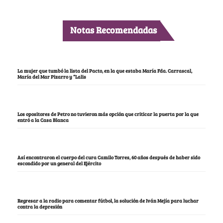
Notas Recomendadas
La mujer que tumbó la lista del Pacto, en la que estaba María Fda. Carrascal,
María del Mar Pizarro y “Lalis
Los opositores de Petro no tuvieron más opción que criticar la puerta por la que
entró a la Casa Blanca
Así encontraron el cuerpo del cura Camilo Torres, 60 años después de haber sido
escondido por un general del Ejército
Regresar a la radio para comentar fútbol, la solución de Iván Mejía para luchar
contra la depresión