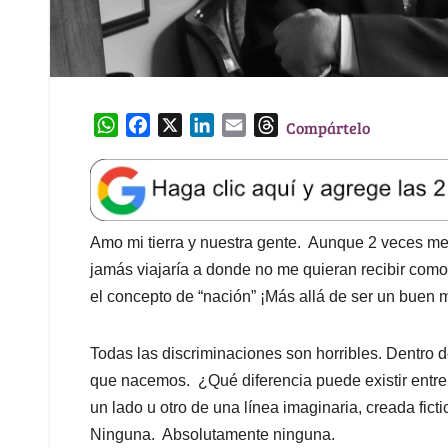
W
F
X
L
E
T
Compártelo
h
a
i
m
h
a
c
n
a
r
t
e
k
i
e
s
b
e
l
a
A
o
d
d
Amo mi tierra y nuestra gente. Aunque 2 veces me 
p
o
I
s
jamás viajaría a donde no me quieran recibir como
p
k
n
el concepto de “nación” ¡Más allá de ser un buen m
Todas las discriminaciones son horribles. Dentro d
que nacemos. ¿Qué diferencia puede existir entre
un lado u otro de una línea imaginaria, creada fict
Ninguna. Absolutamente ninguna.