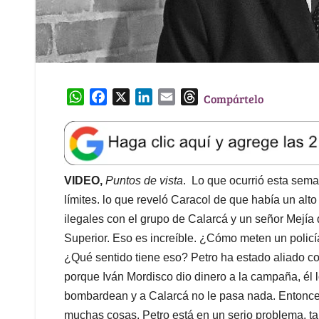
W
F
X
L
E
T
Compártelo
h
a
i
m
h
a
c
n
a
r
t
e
k
i
e
s
b
e
l
a
A
o
d
d
VIDEO,
Puntos de vista
. Lo que ocurrió esta seman
p
o
I
s
límites. lo que reveló Caracol de que había un alto
p
k
n
ilegales con el grupo de Calarcá y un señor Mejía
Superior. Eso es increíble. ¿Cómo meten un policía
¿Qué sentido tiene eso? Petro ha estado aliado con
porque Iván Mordisco dio dinero a la campaña, él l
bombardean y a Calarcá no le pasa nada. Entonces
muchas cosas. Petro está en un serio problema, ta