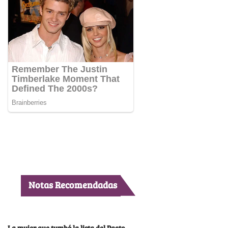
Notas Recomendadas
La mujer que tumbó la lista del Pacto,