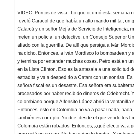
VIDEO, Puntos de vista. Lo que ocurrió esta semana no t
reveló Caracol de que había un alto mando militar, un g
Calarcá y un señor Mejía de Servicio de Inteligencia,
meten un policía, un detective, un Consejo Superior Un
aliado con la guerrilla. De allí que persiga a Iván Mord
ha dicho. Entonces, a Iván Mordisco lo bombardean y 
y termina por entender muchas cosas. Petro está en un
en la Lista Clinton. Eso es la antesala a una solicitud 
estradita y va a despedirlo a Catam con un sonrisa. Es
señora fiscal es un desastre. Esa señora era subalter
procesados por haber recibido dineros de Odebrecht. Yo 
colombiano porque Alfonsito López abrió la ventanilla 
Entonces, esto en Colombia no va a pasar nada, nada, 
también es corrupto. Yo dije, desde el que vende los l
Colombia están robados. Entonces, ¿qué efecto va a po
pero está no se cae. No hay quien lo tumbe.. Y entonce