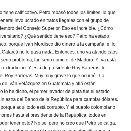
iene calificativo. Petro rebasó todos los límites. lo que
eneral involucrado en tratos ilegales con el grupo de
 miembro del Consejo Superior. Eso es increíble. ¿Cómo
iversitario? ¿Qué sentido tiene eso? Petro ha estado
isco, porque Iván Mordisco dio dinero a la campaña, él lo
a Calarcá no le pasa nada. Entonces, uno va atando caos
 serio problema, tan serio como el de Maduro. Y ya está
de extradición. Y está de presidente Roy Barreras, lo
 el Roy Barreras. Muy muy grave lo que ocurrió. La
na de Iván Velázquez en Guatemala y allá están
lo he dicho, el primer lavador de plata fue el estado
siniestra del Banco de la República para cambiar dólares.
porque aquí todo está corrupto. Y el pueblo colombiano
imones hasta el presidente de la República, todos en
der tener esto? No sé, pero no creo que Petro se caiga,
s el problema para él es que se siga intensificando la