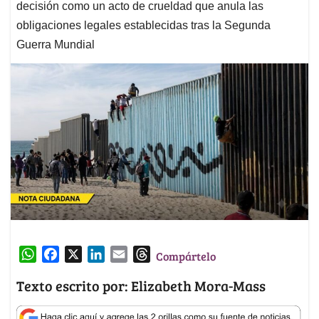
decisión como un acto de crueldad que anula las
obligaciones legales establecidas tras la Segunda
Guerra Mundial
W
F
X
L
E
T
Compártelo
h
a
i
m
h
Texto escrito por: Elizabeth Mora-Mass
a
c
n
a
r
t
e
k
i
e