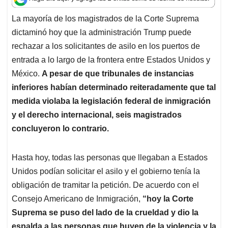
s
b
e
l
a
A
o
d
d
La mayoría de los magistrados de la Corte Suprema
p
o
I
s
dictaminó hoy que la administración Trump puede
p
k
n
rechazar a los solicitantes de asilo en los puertos de
entrada a lo largo de la frontera entre Estados Unidos y
México.
A pesar de que tribunales de instancias
inferiores habían determinado reiteradamente que tal
medida violaba la legislación federal de inmigración
y el derecho internacional, seis magistrados
concluyeron lo contrario.
Hasta hoy, todas las personas que llegaban a Estados
Unidos podían solicitar el asilo y el gobierno tenía la
obligación de tramitar la petición. De acuerdo con el
Consejo Americano de Inmigración,
“hoy la Corte
Suprema se puso del lado de la crueldad y dio la
espalda a las personas que huyen de la violencia y la