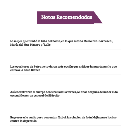
Notas Recomendadas
La mujer que tumbó la lista del Pacto, en la que estaba María Fda. Carrascal,
María del Mar Pizarro y “Lalis
Los opositores de Petro no tuvieron más opción que criticar la puerta por la que
entró a la Casa Blanca
Así encontraron el cuerpo del cura Camilo Torres, 60 años después de haber sido
escondido por un general del Ejército
Regresar a la radio para comentar fútbol, la solución de Iván Mejía para luchar
contra la depresión