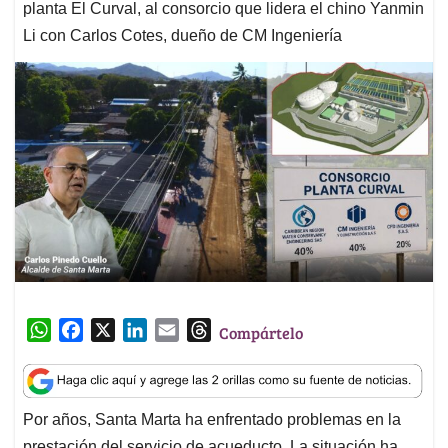
planta El Curval, al consorcio que lidera el chino Yanmin
Li con Carlos Cotes, dueño de CM Ingeniería
W
F
X
L
E
T
Compártelo
h
a
i
m
h
a
c
n
a
r
t
e
k
i
e
Por años, Santa Marta ha enfrentado problemas en la
s
b
e
l
a
prestación del servicio de acueducto. La situación ha