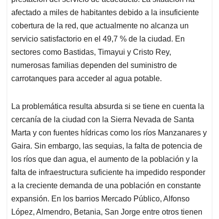
A
o
d
d
p
o
I
s
afectado a miles de habitantes debido a la insuficiente
p
k
n
cobertura de la red, que actualmente no alcanza un
servicio satisfactorio en el 49,7 % de la ciudad. En
sectores como Bastidas, Timayui y Cristo Rey,
numerosas familias dependen del suministro de
carrotanques para acceder al agua potable.
La problemática resulta absurda si se tiene en cuenta la
cercanía de la ciudad con la Sierra Nevada de Santa
Marta y con fuentes hídricas como los ríos Manzanares y
Gaira. Sin embargo, las sequias, la falta de potencia de
los ríos que dan agua, el aumento de la población y la
falta de infraestructura suficiente ha impedido responder
a la creciente demanda de una población en constante
expansión. En los barrios Mercado Público, Alfonso
López, Almendro, Betania, San Jorge entre otros tienen