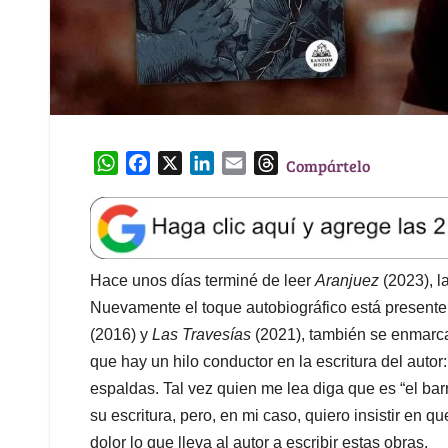
W
F
X
L
E
T
Compártelo
h
a
i
m
h
a
c
n
a
r
t
e
k
i
e
s
b
e
l
a
A
o
d
d
Hace unos días terminé de leer
Aranjuez
(2023), l
p
o
I
s
Nuevamente el toque autobiográfico está presente 
p
k
n
(2016) y
Las Travesías
(2021), también se enmarca
que hay un hilo conductor en la escritura del autor
espaldas. Tal vez quien me lea diga que es “el barri
su escritura, pero, en mi caso, quiero insistir en q
dolor lo que lleva al autor a escribir estas obras.