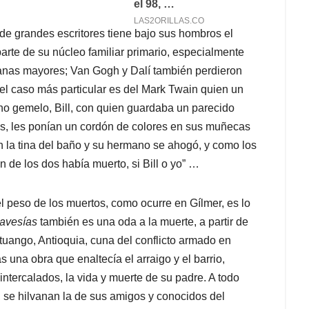
e grandes escritores tiene bajo sus hombros el
rte de su núcleo familiar primario, especialmente
manas mayores; Van Gogh y Dalí también perdieron
l caso más particular es del Mark Twain quien un
no gemelo, Bill, con quien guardaba un parecido
os, les ponían un cordón de colores en sus muñecas
en la tina del baño y su hermano se ahogó, y como los
de los dos había muerto, si Bill o yo” …
l peso de los muertos, como ocurre en Gílmer, es lo
ravesías
también es una oda a la muerte, a partir de
tuango, Antioquia, cuna del conflicto armado en
ás una obra que enaltecía el arraigo y el barrio,
intercalados, la vida y muerte de su padre. A todo
, se hilvanan la de sus amigos y conocidos del