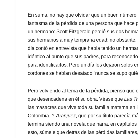
En suma, no hay que olvidar que un buen número d
fantasma de la pérdida de una persona que hace pa
un hermano: Scott Fitzgerald perdió sus dos her
sus hermanos a muy temprana edad; no obstante, e
día contó en entrevista que había tenido un herma
idéntico al punto que sus padres, para reconocerl
para identificarlos. Pero un día los dejaron solos 
cordones se habían desatado “nunca se supo quién 
Pero volviendo al tema de la pérdida, pienso que e
que desencadena en él su obra. Véase que
Las T
las masacres que vive toda su familia materna en I
Colombia. Y
Aranjuez
, que por su título parecía m
termina siendo una novela que narra, en capítulos 
esto, súmele que detrás de las pérdidas familiares