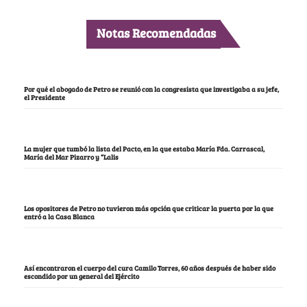
Notas Recomendadas
Por qué el abogado de Petro se reunió con la congresista que investigaba a su jefe,
el Presidente
La mujer que tumbó la lista del Pacto, en la que estaba María Fda. Carrascal,
María del Mar Pizarro y “Lalis
Los opositores de Petro no tuvieron más opción que criticar la puerta por la que
entró a la Casa Blanca
Así encontraron el cuerpo del cura Camilo Torres, 60 años después de haber sido
escondido por un general del Ejército