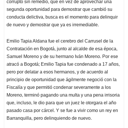
corrupto sin remedio, que en vez de aprovechar una
A
o
d
d
p
o
I
s
segunda oportunidad para demostrar que cambió su
p
k
n
conducta delictiva, busca es el momento para delinquir
de nuevo y demostrar que ya es irremediable.
Emilio Tapia Aldana fue el cerebro del Carrusel de la
Contratación en Bogotá, junto al alcalde de esa época,
Samuel Moreno y de su hermano Iván Moreno. Por ese
atracó a Bogotá; Emilio Tapia fue condenado a 17 años,
pero por delatar a esos hermanos, y de acuerdo al
principio de oportunidad que ágilmente negoció con la
Fiscalía y que permitió condenar severamente a los
Moreno, terminó pagando una multa y una pena irrisoria
que, incluso, le dio para que un juez le otorgara el año
pasado casa por cárcel. Y se fue a vivir como un rey en
Barranquilla, pero delinquiendo de nuevo.