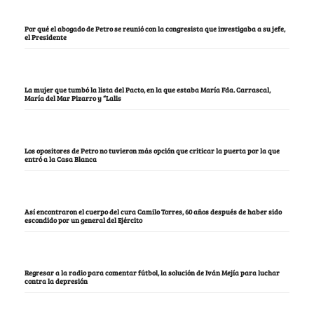
Por qué el abogado de Petro se reunió con la congresista que investigaba a su jefe,
el Presidente
La mujer que tumbó la lista del Pacto, en la que estaba María Fda. Carrascal,
María del Mar Pizarro y “Lalis
Los opositores de Petro no tuvieron más opción que criticar la puerta por la que
entró a la Casa Blanca
Así encontraron el cuerpo del cura Camilo Torres, 60 años después de haber sido
escondido por un general del Ejército
Regresar a la radio para comentar fútbol, la solución de Iván Mejía para luchar
contra la depresión