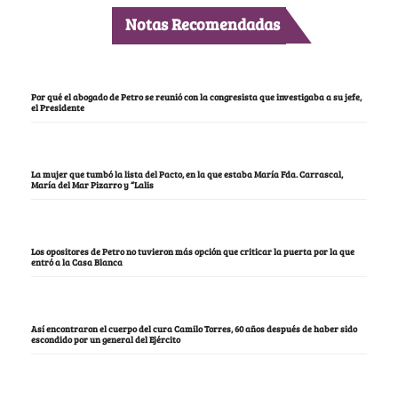
Notas Recomendadas
Por qué el abogado de Petro se reunió con la congresista que investigaba a su jefe,
el Presidente
La mujer que tumbó la lista del Pacto, en la que estaba María Fda. Carrascal,
María del Mar Pizarro y “Lalis
Los opositores de Petro no tuvieron más opción que criticar la puerta por la que
entró a la Casa Blanca
Así encontraron el cuerpo del cura Camilo Torres, 60 años después de haber sido
escondido por un general del Ejército