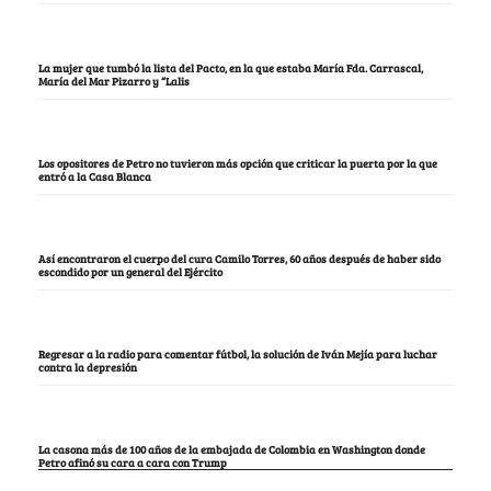
La mujer que tumbó la lista del Pacto, en la que estaba María Fda. Carrascal,
María del Mar Pizarro y “Lalis
Los opositores de Petro no tuvieron más opción que criticar la puerta por la que
entró a la Casa Blanca
Así encontraron el cuerpo del cura Camilo Torres, 60 años después de haber sido
escondido por un general del Ejército
Regresar a la radio para comentar fútbol, la solución de Iván Mejía para luchar
contra la depresión
La casona más de 100 años de la embajada de Colombia en Washington donde
Petro afinó su cara a cara con Trump