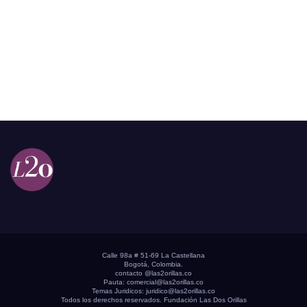
Calle 98a # 51-69 La Castellana
Bogotá, Colombia.
contacto @las2orillas.co
Pauta:
comercial@las2orillas.co
Temas Juridicos:
juridico@las2orillas.co
Todos los derechos reservados. Fundación Las Dos Orillas