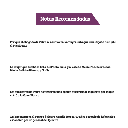
Notas Recomendadas
Por qué el abogado de Petro se reunió con la congresista que investigaba a su jefe,
el Presidente
La mujer que tumbó la lista del Pacto, en la que estaba María Fda. Carrascal,
María del Mar Pizarro y “Lalis
Los opositores de Petro no tuvieron más opción que criticar la puerta por la que
entró a la Casa Blanca
Así encontraron el cuerpo del cura Camilo Torres, 60 años después de haber sido
escondido por un general del Ejército