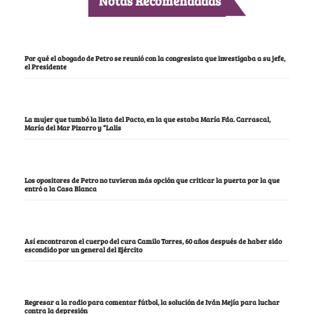
Notas Recomendadas
Por qué el abogado de Petro se reunió con la congresista que investigaba a su jefe,
el Presidente
La mujer que tumbó la lista del Pacto, en la que estaba María Fda. Carrascal,
María del Mar Pizarro y “Lalis
Los opositores de Petro no tuvieron más opción que criticar la puerta por la que
entró a la Casa Blanca
Así encontraron el cuerpo del cura Camilo Torres, 60 años después de haber sido
escondido por un general del Ejército
Regresar a la radio para comentar fútbol, la solución de Iván Mejía para luchar
contra la depresión