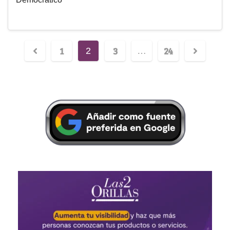
1
3
24
2
…