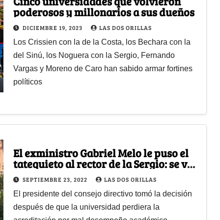
Cinco universidades que volvieron
poderosos y millonarios a sus dueños
DICIEMBRE 19, 2023
LAS DOS ORILLAS
Los Crissien con la de la Costa, los Bechara con la
del Sinú, los Noguera con la Sergio, Fernando
Vargas y Moreno de Caro han sabido armar fortines
políticos
El exministro Gabriel Melo le puso el
tatequieto al rector de la Sergio: se va
Rodrigo Noguera
SEPTIEMBRE 23, 2022
LAS DOS ORILLAS
El presidente del consejo directivo tomó la decisión
después de que la universidad perdiera la