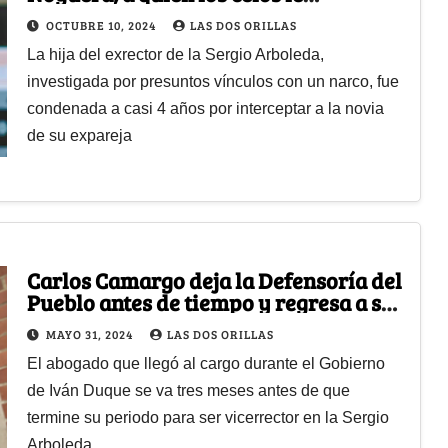
terminaron saliendo caros
OCTUBRE 10, 2024
LAS DOS ORILLAS
La hija del exrector de la Sergio Arboleda,
investigada por presuntos vínculos con un narco, fue
condenada a casi 4 años por interceptar a la novia
de su expareja
Carlos Camargo deja la Defensoría del
Pueblo antes de tiempo y regresa a su
alma mater
MAYO 31, 2024
LAS DOS ORILLAS
El abogado que llegó al cargo durante el Gobierno
de Iván Duque se va tres meses antes de que
termine su periodo para ser vicerrector en la Sergio
Arboleda