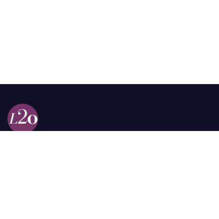
Calle 98a # 51-69 La Castellana
Bogotá, Colombia.
contacto @las2orillas.co
Pauta:
comercial@las2orillas.co
Temas Juridicos:
juridico@las2orillas.co
Todos los derechos reservados. Fundación Las Dos Orillas